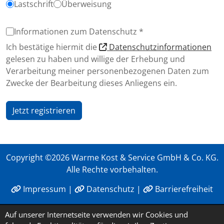
Lastschrift
Überweisung
Informationen zum Datenschutz *
Ich bestätige hiermit die
Datenschutzinformationen
gelesen zu haben und willige der Erhebung und
Verarbeitung meiner personenbezogenen Daten zum
Zwecke der Bearbeitung dieses Anliegens ein.
Jetzt registrieren
Copyright ©2026 Warme Kost & Service GmbH & Co. KG.
Alle Rechte vorbehalten.
Impressum
|
Datenschutz
|
Barrierefreiheit
Auf unserer Internetseite verwenden wir Cookies und